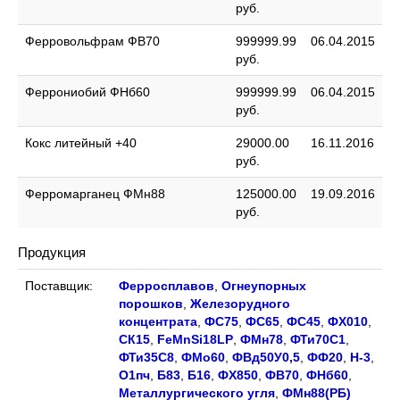
руб.
Ферровольфрам ФВ70
999999.99
06.04.2015
руб.
Феррониобий ФНб60
999999.99
06.04.2015
руб.
Кокс литейный +40
29000.00
16.11.2016
руб.
Ферромарганец ФМн88
125000.00
19.09.2016
руб.
Продукция
Поставщик:
Ферросплавов
,
Огнеупорных
порошков
,
Железорудного
концентрата
,
ФС75
,
ФС65
,
ФС45
,
ФХ010
,
СК15
,
FeMnSi18LP
,
ФМн78
,
ФТи70С1
,
ФТи35С8
,
ФМо60
,
ФВд50У0,5
,
ФФ20
,
Н-3
,
О1пч
,
Б83
,
Б16
,
ФХ850
,
ФВ70
,
ФНб60
,
Металлургического угля
,
ФМн88(PБ)